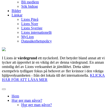
Bli medlem
Sök bidrag
Bilder
Länkar
Lions Piteå
Lions Norr
Lions Sverige
Lions internationellt
MyLion
Datasäkerhetspolicy
I Lions är
värdegrund
ett nyckelord. Det betyder bland annat att vi
tycker att
öppenhet
är en viktig del av denna värdegrund. En annan
omistlig del av Lions verksamhet är
jämlikhet
. Detta sätter
exempelvis tydligare fokus på behovet av fler kvinnor i den viktiga
hjälpverksamheten - från det lokala till det internationella.
KLICKA
HÄR FÖR ATT LÄSA MER
Hem
Hur ger man gåvor?
Hur ger man gåvor?