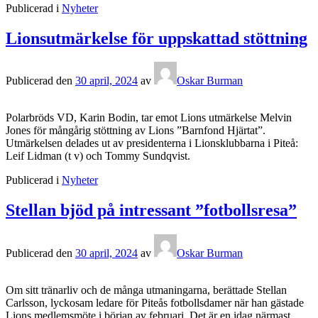
Publicerad i
Nyheter
Lionsutmärkelse för uppskattad stöttning
Publicerad den
30 april, 2024
av
Oskar Burman
Polarbröds VD, Karin Bodin, tar emot Lions utmärkelse Melvin
Jones för mångårig stöttning av Lions ”Barnfond Hjärtat”.
Utmärkelsen delades ut av presidenterna i Lionsklubbarna i Piteå:
Leif Lidman (t v) och Tommy Sundqvist.
Publicerad i
Nyheter
Stellan bjöd på intressant ”fotbollsresa”
Publicerad den
30 april, 2024
av
Oskar Burman
Om sitt tränarliv och de många utmaningarna, berättade Stellan
Carlsson, lyckosam ledare för Piteås fotbollsdamer när han gästade
Lions medlemsmöte i början av februari. Det är en idag närmast