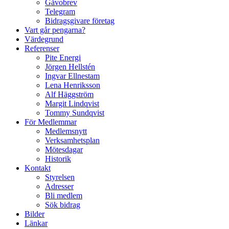
Gåvobrev
Telegram
Bidragsgivare företag
Vart går pengarna?
Värdegrund
Referenser
Pite Energi
Jörgen Hellstén
Ingvar Ellnestam
Lena Henriksson
Alf Häggström
Margit Lindqvist
Tommy Sundqvist
För Medlemmar
Medlemsnytt
Verksamhetsplan
Mötesdagar
Historik
Kontakt
Styrelsen
Adresser
Bli medlem
Sök bidrag
Bilder
Länkar