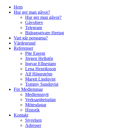
↓
Hem
Skip
Hur ger man gåvor?
to
Hur ger man gåvor?
Main
Gåvobrev
Content
Telegram
Bidragsgivare företag
Vart går pengarna?
Värdegrund
Referenser
Pite Energi
Jörgen Hellstén
Ingvar Ellnestam
Lena Henriksson
Alf Häggström
Margit Lindqvist
Tommy Sundqvist
För Medlemmar
Medlemsnytt
Verksamhetsplan
Mötesdagar
Historik
Kontakt
Styrelsen
Adresser