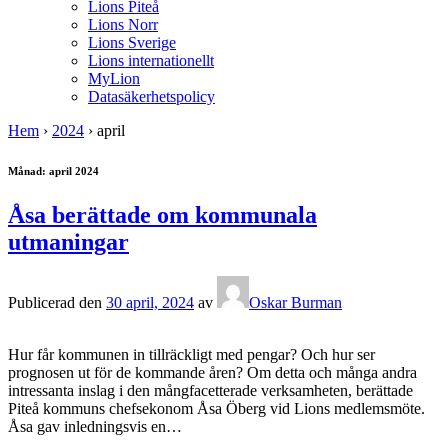
Lions Piteå
Lions Norr
Lions Sverige
Lions internationellt
MyLion
Datasäkerhetspolicy
Hem
›
2024
›
april
Månad:
april 2024
Åsa berättade om kommunala
utmaningar
Publicerad den
30 april, 2024
av
Oskar Burman
Hur får kommunen in tillräckligt med pengar? Och hur ser
prognosen ut för de kommande åren? Om detta och många andra
intressanta inslag i den mångfacetterade verksamheten, berättade
Piteå kommuns chefsekonom Åsa Öberg vid Lions medlemsmöte.
Åsa gav inledningsvis en
…