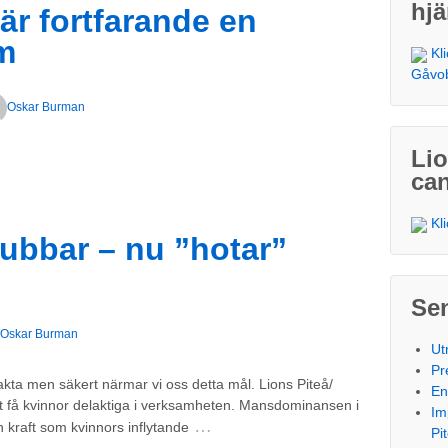
hjä
är fortfarande en
m
Kl
Gåvo
Oskar Burman
Li
ca
Kl
ubbar – nu ”hotar”
Se
Oskar Burman
Ut
Pr
akta men säkert närmar vi oss detta mål. Lions Piteå/
En
tt få kvinnor delaktiga i verksamheten. Mansdominansen i
Im
…
 kraft som kvinnors inflytande
Pi