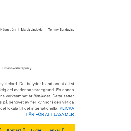
f Häggström
Margit Lindqvist
Tommy Sundqvist
Datasäkerhetspolicy
nyckelord. Det betyder bland annat att vi
iktig del av denna värdegrund. En annan
ions verksamhet är
jämlikhet
. Detta sätter
 på behovet av fler kvinnor i den viktiga
et lokala till det internationella.
KLICKA
HÄR FÖR ATT LÄSA MER
Kontakt
Bilder
Länkar