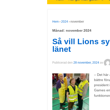
Hem
›
2024
›
november
Månad:
november 2024
Så vill Lions s
länet
Publicerad den
28 november, 2024
av
– Det här ä
bättre för
president 
Games en o
funktionsn