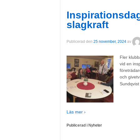
Inspirationsda
slagkraft
Publicerad den
25 november, 2024
av
Fler klub
vid en ins
företräda
och givet
Sundqvist
Läs mer ›
Publicerad i
Nyheter