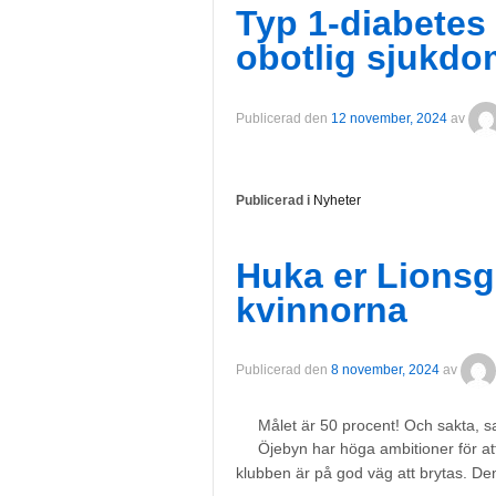
Typ 1-diabetes 
obotlig sjukdo
Publicerad den
12 november, 2024
av
Publicerad i
Nyheter
Huka er Lionsg
kvinnorna
Publicerad den
8 november, 2024
av
Målet är 50 procent! Och sakta, s
Öjebyn har höga ambitioner för a
klubben är på god väg att brytas. Den