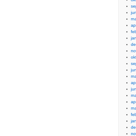
se
ju
ma
ap
fe
ja
de
no
ok
se
ju
ma
ap
ju
ma
ap
ma
fe
ja
de
no