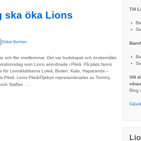
Till 
g ska öka Lions
Ba
Sw
Oskar Burman
Barnf
Ba
bar och fler medlemmar. Det var budskapet och önskemålet
Sw
pirationsdag som Lions anordnade i Piteå. På plats fanns
re för Lionsklubbarna Luleå, Boden, Kalix, Haparanda –
Vill 
vis Piteå. Lions Piteå/Öjebyn representerades av Tommy
…
våran
 och Staffan
Ring 
Gåvo
Li