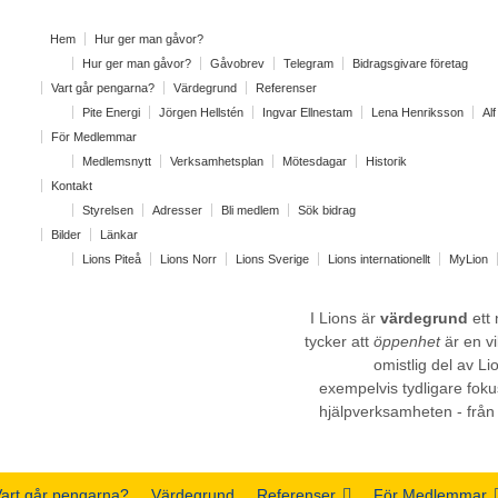
Hem
Hur ger man gåvor?
Hur ger man gåvor?
Gåvobrev
Telegram
Bidragsgivare företag
Vart går pengarna?
Värdegrund
Referenser
Pite Energi
Jörgen Hellstén
Ingvar Ellnestam
Lena Henriksson
Al
För Medlemmar
Medlemsnytt
Verksamhetsplan
Mötesdagar
Historik
Kontakt
Styrelsen
Adresser
Bli medlem
Sök bidrag
Bilder
Länkar
Lions Piteå
Lions Norr
Lions Sverige
Lions internationellt
MyLion
I Lions är
värdegrund
ett 
tycker att
öppenhet
är en v
omistlig del av L
exempelvis tydligare fokus
hjälpverksamheten - från d
art går pengarna?
Värdegrund
Referenser
För Medlemmar