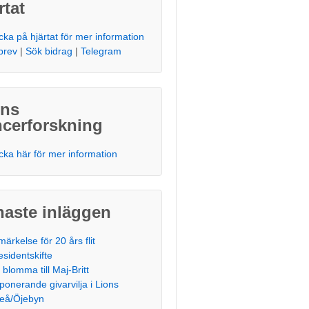
rtat
icka på hjärtat för mer information
brev
|
Sök bidrag
|
Telegram
ons
ncerforskning
icka här för mer information
naste inläggen
märkelse för 20 års flit
esidentskifte
 blomma till Maj-Britt
ponerande givarvilja i Lions
teå/Öjebyn