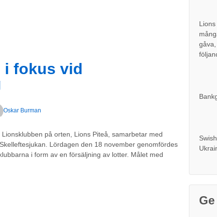
Lions
många
gåva,
följan
 i fokus vid
g
Bankg
Oskar Burman
 Lionsklubben på orten, Lions Piteå, samarbetar med
Swish
ing Skelleftesjukan. Lördagen den 18 november genomfördes
Ukrai
ubbarna i form av en försäljning av lotter. Målet med
Ge