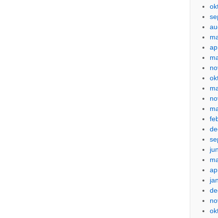
ok
se
au
ma
ap
ma
no
ok
ma
no
ma
fe
de
se
ju
ma
ap
ja
de
no
ok