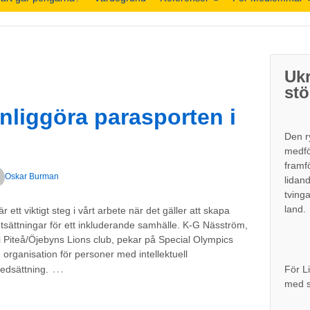
Ukr
st
ynliggöra parasporten i
Den r
medfö
framfö
Oskar Burman
lidan
tvinga
land.
r ett viktigt steg i vårt arbete när det gäller att skapa
utsättningar för ett inkluderande samhälle. K-G Näsström,
i Piteå/Öjebyns Lions club, pekar på Special Olympics
rganisation för personer med intellektuell
…
För Li
edsättning.
med s