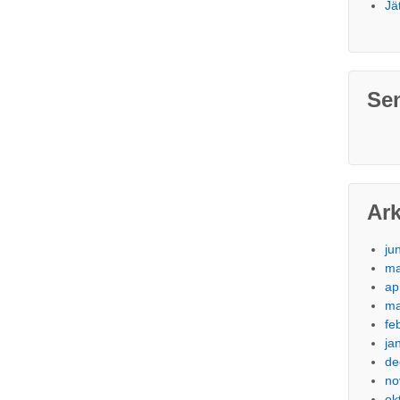
Jä
Se
Ark
ju
ma
ap
ma
fe
ja
de
no
ok