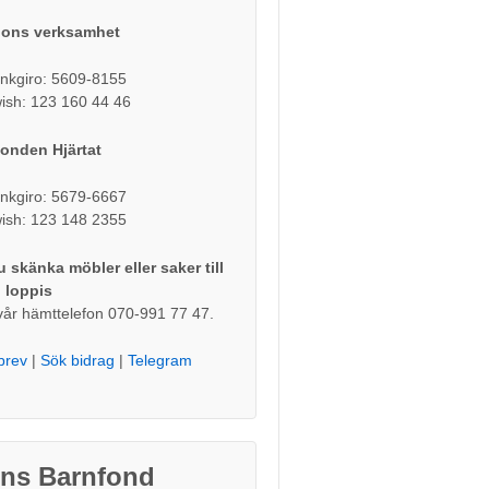
Lions verksamhet
nkgiro: 5609-8155
ish: 123 160 44 46
onden Hjärtat
nkgiro: 5679-6667
ish: 123 148 2355
du skänka möbler eller saker till
 loppis
vår hämttelefon 070-991 77 47.
brev
|
Sök bidrag
|
Telegram
ons Barnfond