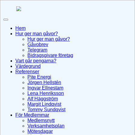
↓
Skip
to
Main
Hem
Content
Hur ger man gåvor?
Hur ger man gåvor?
Gåvobrev
Telegram
Bidragsgivare företag
Vart går pengarna?
Värdegrund
Referenser
Pite Energi
Jörgen Hellstén
Ingvar Ellnestam
Lena Henriksson
Alf Häggström
Margit Lindqvist
Tommy Sundqvist
För Medlemmar
Medlemsnytt
Verksamhetsplan
Mötesdagar