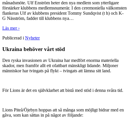
månadsmöte. Ulf Enström heter den nya medlem som ytterligare
förstärker klubbens medlemsnumerär. I den ceremoniella välkomsten
flankeras Ulf av klubbens president Tommy Sundqvist (t h) och K-
G Näsström, fadder till klubbens nya
…
Läs mer ›
Publicerad i
Nyheter
Ukraina behöver vårt stöd
Den ryska invasionen av Ukraina har medfört enorma materiella
skador, men framför allt ett ofattbart mänskligt lidande. Miljoner
människor har tvingats på flykt – tvingats att lämna sitt land.
För Lions är det en självklarhet att bistå med stöd i denna svåra tid.
Lions Piteå/Öjebyn hoppas att så många som möjligt bidrar med en
gåva, som kan sättas in på något av följande: