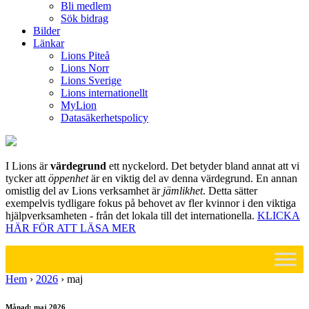
Bli medlem
Sök bidrag
Bilder
Länkar
Lions Piteå
Lions Norr
Lions Sverige
Lions internationellt
MyLion
Datasäkerhetspolicy
I Lions är
värdegrund
ett nyckelord. Det betyder bland annat att vi
tycker att
öppenhet
är en viktig del av denna värdegrund. En annan
omistlig del av Lions verksamhet är
jämlikhet
. Detta sätter
exempelvis tydligare fokus på behovet av fler kvinnor i den viktiga
hjälpverksamheten - från det lokala till det internationella.
KLICKA
HÄR FÖR ATT LÄSA MER
Hem
›
2026
›
maj
Månad:
maj 2026