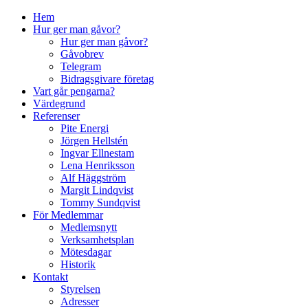
↓
Hem
Skip
Hur ger man gåvor?
to
Hur ger man gåvor?
Main
Gåvobrev
Content
Telegram
Bidragsgivare företag
Vart går pengarna?
Värdegrund
Referenser
Pite Energi
Jörgen Hellstén
Ingvar Ellnestam
Lena Henriksson
Alf Häggström
Margit Lindqvist
Tommy Sundqvist
För Medlemmar
Medlemsnytt
Verksamhetsplan
Mötesdagar
Historik
Kontakt
Styrelsen
Adresser