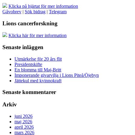
Klicka på hjärtat för mer information
Gåvobrev
|
Sök bidrag
|
Telegram
Lions cancerforskning
Klicka här för mer information
Senaste inläggen
Utmärkelse för 20 års flit
Presidentskifte
En blomma till Maj-Britt
Imponerande givarvilja i Lions Piteå/Öjebyn
Jättekul med kvinnokraft
Senaste kommentarer
Arkiv
juni 2026
maj 2026
april 2026
mars 2026