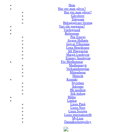
↓
Hem
Hur ger man gåvor?
Skip
Hur ger man gåvor?
to
Gåvobrev
Telegram
Main
Bidragsgivare företag
Content
Vart går pengarna?
Värdegrund
Referenser
Pite Energi
Jörgen Hellstén
Ingvar Ellnestam
Lena Henriksson
Alf Häggström
Margit Lindqvist
Tommy Sundqvist
För Medlemmar
Medlemsnytt
Verksamhetsplan
Mötesdagar
Historik
Kontakt
Styrelsen
Adresser
Bli medlem
Sök bidrag
Bilder
Länkar
Lions Piteå
Lions Norr
Lions Sverige
Lions internationellt
MyLion
Datasäkerhetspolicy