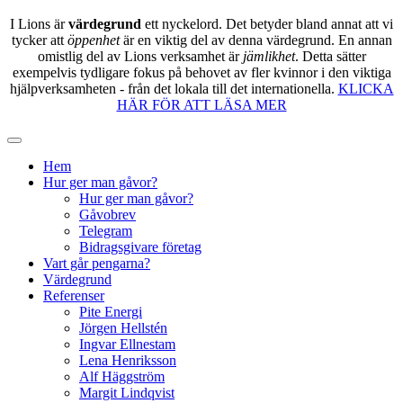
I Lions är
värdegrund
ett nyckelord. Det betyder bland annat att vi
tycker att
öppenhet
är en viktig del av denna värdegrund. En annan
omistlig del av Lions verksamhet är
jämlikhet
. Detta sätter
exempelvis tydligare fokus på behovet av fler kvinnor i den viktiga
hjälpverksamheten - från det lokala till det internationella.
KLICKA
HÄR FÖR ATT LÄSA MER
Hem
Hur ger man gåvor?
Hur ger man gåvor?
Gåvobrev
Telegram
Bidragsgivare företag
Vart går pengarna?
Värdegrund
Referenser
Pite Energi
Jörgen Hellstén
Ingvar Ellnestam
Lena Henriksson
Alf Häggström
Margit Lindqvist