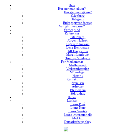
↓
Hem
Hur ger man gåvor?
Skip
Hur ger man gåvor?
to
Gåvobrev
Telegram
Main
Bidragsgivare företag
Content
Vart går pengarna?
Värdegrund
Referenser
Pite Energi
Jörgen Hellstén
Ingvar Ellnestam
Lena Henriksson
Alf Häggström
Margit Lindqvist
Tommy Sundqvist
För Medlemmar
Medlemsnytt
Verksamhetsplan
Mötesdagar
Historik
Kontakt
Styrelsen
Adresser
Bli medlem
Sök bidrag
Bilder
Länkar
Lions Piteå
Lions Norr
Lions Sverige
Lions internationellt
MyLion
Datasäkerhetspolicy