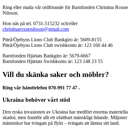
Ring eller maila vår ordförande för Barnfonden Christina Roxne
Nilsson.
Hon nås på tel. 0731-515232 och/eller
christinaroxnenilsson@gmail.com
Piteå/Öjebyns Lions Club Bankgiro är: 5609-8155
Piteå/Öjebyns Lions Club swishkonto är: 123 160 44 46
Barnfonden Hjärtats Bankgiro är: 5679-6667
Barnfonden Hjärtats Swishkonto är: 123 148 23 55
Vill du skänka saker och möbler?
Ring vår hämttelefon 070-991 77 47 .
Ukraina behöver vårt stöd
Den ryska invasionen av Ukraina har medfört enorma materiella
skador, men framför allt ett ofattbart mänskligt lidande. Miljoner
människor har tvingats på flykt – tvingats att lämna sitt land.