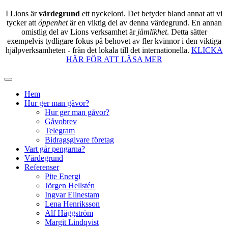
I Lions är
värdegrund
ett nyckelord. Det betyder bland annat att vi
tycker att
öppenhet
är en viktig del av denna värdegrund. En annan
omistlig del av Lions verksamhet är
jämlikhet
. Detta sätter
exempelvis tydligare fokus på behovet av fler kvinnor i den viktiga
hjälpverksamheten - från det lokala till det internationella.
KLICKA
HÄR FÖR ATT LÄSA MER
Hem
Hur ger man gåvor?
Hur ger man gåvor?
Gåvobrev
Telegram
Bidragsgivare företag
Vart går pengarna?
Värdegrund
Referenser
Pite Energi
Jörgen Hellstén
Ingvar Ellnestam
Lena Henriksson
Alf Häggström
Margit Lindqvist