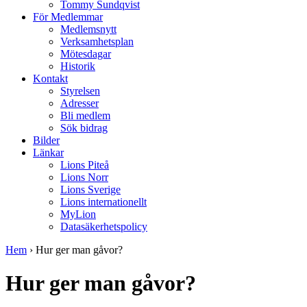
Tommy Sundqvist
För Medlemmar
Medlemsnytt
Verksamhetsplan
Mötesdagar
Historik
Kontakt
Styrelsen
Adresser
Bli medlem
Sök bidrag
Bilder
Länkar
Lions Piteå
Lions Norr
Lions Sverige
Lions internationellt
MyLion
Datasäkerhetspolicy
Hem
›
Hur ger man gåvor?
Hur ger man gåvor?