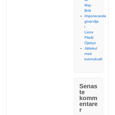
Maj-
Britt
Imponerande
givarvilja
i
Lions
Piteå/
Öjebyn
Jättekul
med
kvinnokraft
Senas
te
komm
entare
r