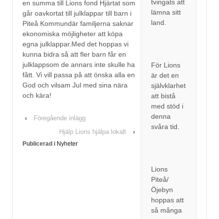
tvingats att
en summa till Lions fond Hjärtat som
lämna sitt
går oavkortat till julklappar till barn i
land.
Piteå Kommundär familjerna saknar
ekonomiska möjligheter att köpa
egna julklappar.Med det hoppas vi
kunna bidra så att fler barn får en
julklappsom de annars inte skulle ha
För Lions
fått. Vi vill passa på att önska alla en
är det en
God och vilsam Jul med sina nära
självklarhet
och kära!
att bistå
med stöd i
denna
‹
Föregående inlägg
svåra tid.
Hjälp Lions hjälpa lokalt
›
Publicerad i
Nyheter
Lions
Piteå/
Öjebyn
hoppas att
så många