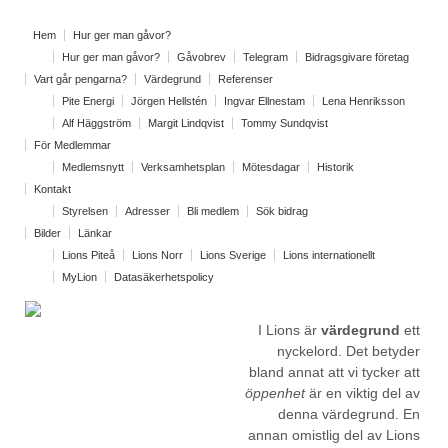
Hem
Hur ger man gåvor?
Hur ger man gåvor?
Gåvobrev
Telegram
Bidragsgivare företag
Vart går pengarna?
Värdegrund
Referenser
Pite Energi
Jörgen Hellstén
Ingvar Ellnestam
Lena Henriksson
Alf Häggström
Margit Lindqvist
Tommy Sundqvist
För Medlemmar
Medlemsnytt
Verksamhetsplan
Mötesdagar
Historik
Kontakt
Styrelsen
Adresser
Bli medlem
Sök bidrag
Bilder
Länkar
Lions Piteå
Lions Norr
Lions Sverige
Lions internationellt
MyLion
Datasäkerhetspolicy
I Lions är
värdegrund
ett
nyckelord. Det betyder
bland annat att vi tycker att
öppenhet
är en viktig del av
denna värdegrund. En
annan omistlig del av Lions