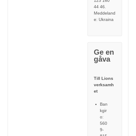
123 160
44 46.
Meddeland
e: Ukraina
Ge en
gåva
Till Lions
verksamh
et
Ban
kgir
o:
560
9-