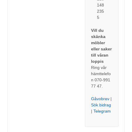
148
235
5
Vill du
skänka
möbler
eller saker
till våran
loppis
Ring vår
hämttelefo
n 070-991
77 47.
Gåvobrev
|
Sök bidrag
|
Telegram