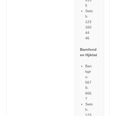
815
5
Swis
h:
123
160
44
46
Barnfond
en Hjärtat
Ban
kgir
o:
567
9-
666
7
Swis
h:
123