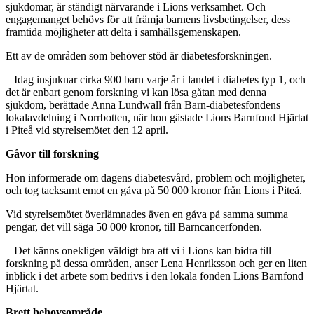
sjukdomar, är ständigt närvarande i Lions verksamhet. Och
engagemanget behövs för att främja barnens livsbetingelser, dess
framtida möjligheter att delta i samhällsgemenskapen.
Ett av de områden som behöver stöd är diabetesforskningen.
– Idag insjuknar cirka 900 barn varje år i landet i diabetes typ 1, och
det är enbart genom forskning vi kan lösa gåtan med denna
sjukdom, berättade Anna Lundwall från Barn-diabetesfondens
lokalavdelning i Norrbotten, när hon gästade Lions Barnfond Hjärtat
i Piteå vid styrelsemötet den 12 april.
Gåvor till forskning
Hon informerade om dagens diabetesvård, problem och möjligheter,
och tog tacksamt emot en gåva på 50 000 kronor från Lions i Piteå.
Vid styrelsemötet överlämnades även en gåva på samma summa
pengar, det vill säga 50 000 kronor, till Barncancerfonden.
– Det känns onekligen väldigt bra att vi i Lions kan bidra till
forskning på dessa områden, anser Lena Henriksson och ger en liten
inblick i det arbete som bedrivs i den lokala fonden Lions Barnfond
Hjärtat.
Brett behovsområde