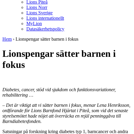
Lions Piteå
Lions Norr
Lions Sverige
Lions internationellt
MyLion
Datasäkerhetspolicy
Hem
›
Lionspengar sätter barnen i fokus
Lionspengar sätter barnen i
fokus
Diabetes, cancer, stöd vid sjukdom och funktionsvariationer,
rehabilitering …
– Det är viktigt att vi sätter barnen i fokus, menar Lena Henriksson,
ordförande för Lions Barnfond Hjärtat i Piteå, som vid det senaste
styrelsemötet hade nöjet att överräcka en rejäl penninggåva till
Barndiabetesfonden.
Satsningar på forskning kring diabetes typ 1, barncancer och andra