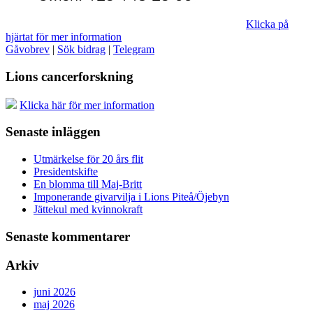
Klicka på
hjärtat för mer information
Gåvobrev
|
Sök bidrag
|
Telegram
Lions cancerforskning
Klicka här för mer information
Senaste inläggen
Utmärkelse för 20 års flit
Presidentskifte
En blomma till Maj-Britt
Imponerande givarvilja i Lions Piteå/Öjebyn
Jättekul med kvinnokraft
Senaste kommentarer
Arkiv
juni 2026
maj 2026