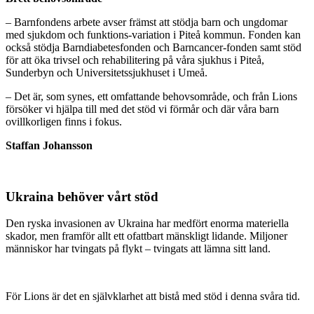
– Barnfondens arbete avser främst att stödja barn och ungdomar
med sjukdom och funktions-variation i Piteå kommun. Fonden kan
också stödja Barndiabetesfonden och Barncancer-fonden samt stöd
för att öka trivsel och rehabilitering på våra sjukhus i Piteå,
Sunderbyn och Universitetssjukhuset i Umeå.
– Det är, som synes, ett omfattande behovsområde, och från Lions
försöker vi hjälpa till med det stöd vi förmår och där våra barn
ovillkorligen finns i fokus.
Staffan Johansson
Ukraina behöver vårt stöd
Den ryska invasionen av Ukraina har medfört enorma materiella
skador, men framför allt ett ofattbart mänskligt lidande. Miljoner
människor har tvingats på flykt – tvingats att lämna sitt land.
För Lions är det en självklarhet att bistå med stöd i denna svåra tid.