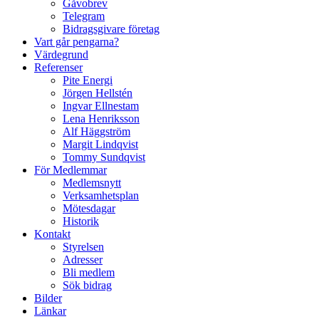
Gåvobrev
Telegram
Bidragsgivare företag
Vart går pengarna?
Värdegrund
Referenser
Pite Energi
Jörgen Hellstén
Ingvar Ellnestam
Lena Henriksson
Alf Häggström
Margit Lindqvist
Tommy Sundqvist
För Medlemmar
Medlemsnytt
Verksamhetsplan
Mötesdagar
Historik
Kontakt
Styrelsen
Adresser
Bli medlem
Sök bidrag
Bilder
Länkar