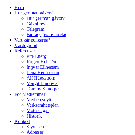
↓
Hem
Skip
Hur ger man gåvor?
to
Hur ger man gåvor?
Main
Gåvobrev
Content
Telegram
Bidragsgivare företag
Vart går pengarna?
Värdegrund
Referenser
Pite Energi
Jörgen Hellstén
Ingvar Ellnestam
Lena Henriksson
Alf Häggström
Margit Lindqvist
Tommy Sundqvist
För Medlemmar
Medlemsnytt
Verksamhetsplan
Mötesdagar
Historik
Kontakt
Styrelsen
Adresser