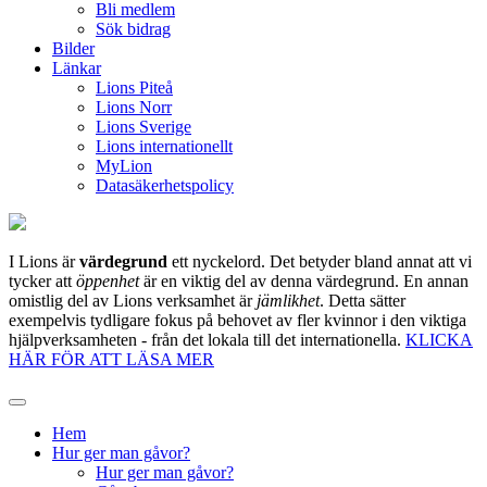
Bli medlem
Sök bidrag
Bilder
Länkar
Lions Piteå
Lions Norr
Lions Sverige
Lions internationellt
MyLion
Datasäkerhetspolicy
I Lions är
värdegrund
ett nyckelord. Det betyder bland annat att vi
tycker att
öppenhet
är en viktig del av denna värdegrund. En annan
omistlig del av Lions verksamhet är
jämlikhet
. Detta sätter
exempelvis tydligare fokus på behovet av fler kvinnor i den viktiga
hjälpverksamheten - från det lokala till det internationella.
KLICKA
HÄR FÖR ATT LÄSA MER
Hem
Hur ger man gåvor?
Hur ger man gåvor?