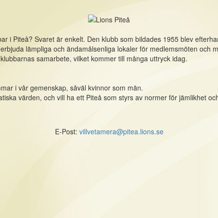
bar i Piteå? Svaret är enkelt. Den klubb som bildades 1955 blev efterhand
na erbjuda lämpliga och ändamålsenliga lokaler för medlemsmöten och 
e klubbarnas samarbete, vilket kommer till många uttryck idag.
mmar i vår gemenskap, såväl kvinnor som män.
tiska värden, och vill ha ett Piteå som styrs av normer för jämlikhet och
E-Post:
villvetamera@pitea.lions.se