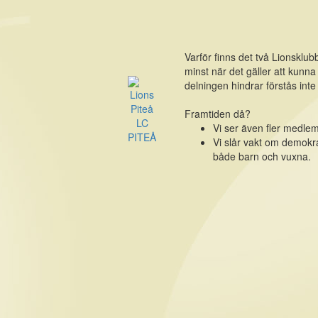
Varför finns det två Lionsklub
minst när det gäller att kun
delningen hindrar förstås int
Framtiden då?
LC
Vi ser även fler medle
PITEÅ
Vi slår vakt om demokra
både barn och vuxna.