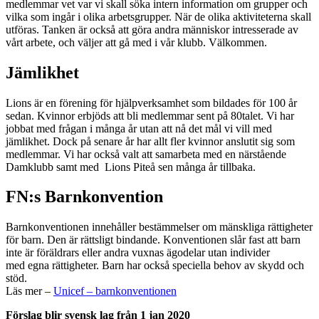
medlemmar vet var vi skall söka intern information om grupper och
vilka som ingår i olika arbetsgrupper. När de olika aktiviteterna skall
utföras. Tanken är också att göra andra människor intresserade av
vårt arbete, och väljer att gå med i vår klubb. Välkommen.
Jämlikhet
Lions är en förening för hjälpverksamhet som bildades för 100 år
sedan. Kvinnor erbjöds att bli medlemmar sent på 80talet. Vi har
jobbat med frågan i många år utan att nå det mål vi vill med
jämlikhet. Dock på senare år har allt fler kvinnor anslutit sig som
medlemmar. Vi har också valt att samarbeta med en närstående
Damklubb samt med Lions Piteå sen många år tillbaka.
FN:s Barnkonvention
Barnkonventionen innehåller bestämmelser om mänskliga rättigheter
för barn. Den är rättsligt bindande. Konventionen slår fast att barn
inte är föräldrars eller andra vuxnas ägodelar utan individer
med egna rättigheter. Barn har också speciella behov av skydd och
stöd.
Läs mer –
Unicef – barnkonventionen
Förslag blir svensk lag från 1 jan 2020