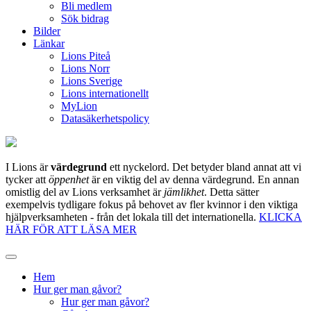
Bli medlem
Sök bidrag
Bilder
Länkar
Lions Piteå
Lions Norr
Lions Sverige
Lions internationellt
MyLion
Datasäkerhetspolicy
I Lions är
värdegrund
ett nyckelord. Det betyder bland annat att vi
tycker att
öppenhet
är en viktig del av denna värdegrund. En annan
omistlig del av Lions verksamhet är
jämlikhet
. Detta sätter
exempelvis tydligare fokus på behovet av fler kvinnor i den viktiga
hjälpverksamheten - från det lokala till det internationella.
KLICKA
HÄR FÖR ATT LÄSA MER
Hem
Hur ger man gåvor?
Hur ger man gåvor?