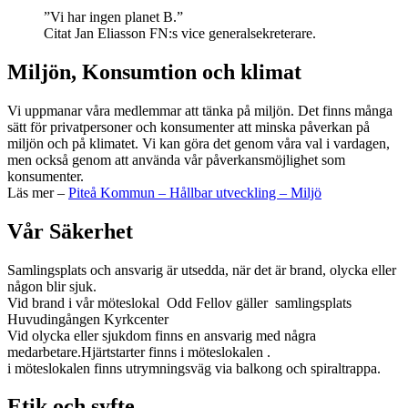
”Vi har ingen planet B.”
Citat Jan Eliasson FN:s vice generalsekreterare.
Miljön, Konsumtion och klimat
Vi uppmanar våra medlemmar att tänka på miljön. Det finns många
sätt för privatpersoner och konsumenter att minska påverkan på
miljön och på klimatet. Vi kan göra det genom våra val i vardagen,
men också genom att använda vår påverkansmöjlighet som
konsumenter.
Läs mer –
Piteå Kommun – Hållbar utveckling – Miljö
Vår Säkerhet
Samlingsplats och ansvarig är utsedda, när det är brand, olycka eller
någon blir sjuk.
Vid brand i vår möteslokal Odd Fellov gäller samlingsplats
Huvudingången Kyrkcenter
Vid olycka eller sjukdom finns en ansvarig med några
medarbetare.Hjärtstarter finns i möteslokalen .
i möteslokalen finns utrymningsväg via balkong och spiraltrappa.
Etik och syfte