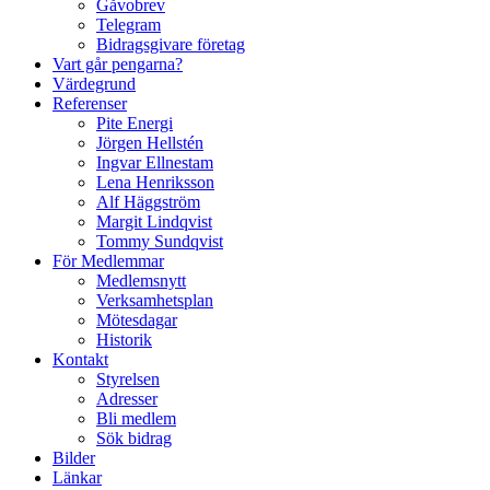
Gåvobrev
Telegram
Bidragsgivare företag
Vart går pengarna?
Värdegrund
Referenser
Pite Energi
Jörgen Hellstén
Ingvar Ellnestam
Lena Henriksson
Alf Häggström
Margit Lindqvist
Tommy Sundqvist
För Medlemmar
Medlemsnytt
Verksamhetsplan
Mötesdagar
Historik
Kontakt
Styrelsen
Adresser
Bli medlem
Sök bidrag
Bilder
Länkar