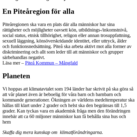
En Piteåregion för alla
Piteåregionen ska vara en plats där alla människor har sina
rättigheter och möjligheter oavsett kön, utbildnings-/inkomstnivå,
social status, etnisk tillhörighet, religon eller annan trosuppfattning,
sexuell läggning, könsöverskridande identitet, eller uttryck, ålder
och funktionsnedsättning. Piteå ska arbeta aktivt mot alla former av
diskriminering och allt som leder till att människor och grupper
särbehandlas negativt.
Läsa mer –
Piteå Kommun – Mångfald
Planeten
Vi hoppas att klimatavtalet som 194 länder har skrivit på ska göra så
att vår planet även är beboelig för våra barn och barnbarn och
kommande generationer. Ökningen av världens medeltemperatur ska
hållas till klart under 2 grader och helst ska den begränsas till 1,5
grader. Kan tyckas vara en akademisk fråga men den förändringen
innebär att ca 60 miljoner människor kan få behålla sina hus och
hem
Skaffa dig mera kunskap om klimatförändringarna.