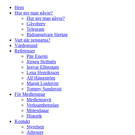
↓
Hem
Skip
Hur ger man gåvor?
to
Hur ger man gåvor?
Main
Gåvobrev
Content
Telegram
Bidragsgivare företag
Vart går pengarna?
Värdegrund
Referenser
Pite Energi
Jörgen Hellstén
Ingvar Ellnestam
Lena Henriksson
Alf Häggström
Margit Lindqvist
Tommy Sundqvist
För Medlemmar
Medlemsnytt
Verksamhetsplan
Mötesdagar
Historik
Kontakt
Styrelsen
Adresser